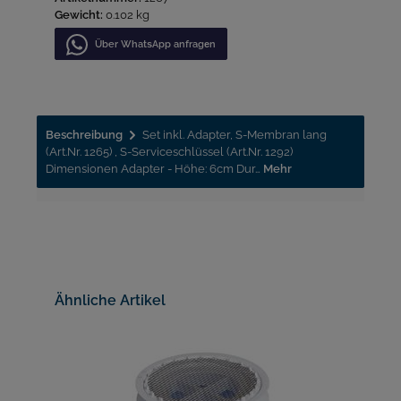
Gewicht:
0.102 kg
Über WhatѕApp anfragеn
Beschreibung
Set inkl. Adapter, S-Membran lang
(Art.Nr. 1265) , S-Serviceschlüssel (Art.Nr. 1292)
Dimensionen Adapter - Höhe: 6cm Dur…
Mehr
Ähnliche Artikel