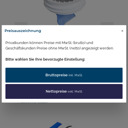
×
Preisauszeichnung
Bodengeruchsverschluß G110 ø
C-
Privatkunden können Preise mit MwSt. (brutto) und
G
Geschäftskunden Preise ohne MwSt. (netto) angezeigt werden.
Artikelnummer:
1278
Ar
Bitte wählen Sie Ihre bevorzugte Einstellung:
107,88 €*
3
Bruttopreise
inkl. MwSt.
In den Warenkorb
Nettopreise
exkl. MwSt.
Passend dazu