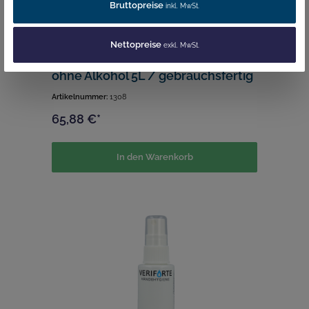
Bruttopreise
inkl. MwSt.
Nettopreise
exkl. MwSt.
PGF Veriforte® Händehygiene
ohne Alkohol 5L / gebrauchsfertig
Artikelnummer:
1308
65,88 €*
In den Warenkorb