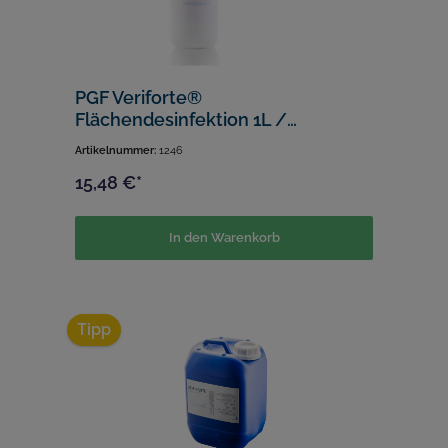
PGF Veriforte®
Flächendesinfektion 1L /
gebrauchsfertig
Artikelnummer:
1246
15,48 €*
In den Warenkorb
Tipp