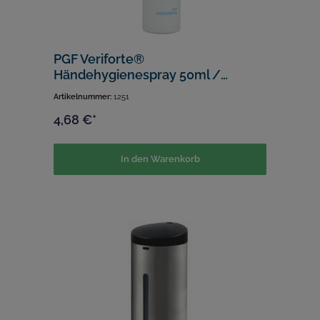
PGF Veriforte®
Händehygienespray 50ml /
gebrauchsfertig/ Verkaufseinheit:
Artikelnummer:
1251
1 Karton (20Stk.)
4,68 €*
In den Warenkorb