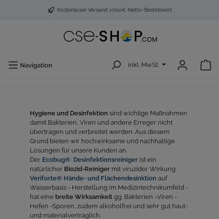
Kostenloser Versand >700€ Netto-Bestellwert
inkl. MwSt.
Navigation
Hygiene und Desinfektion
sind wichtige Maßnahmen
damit Bakterien, Viren und andere Erreger nicht
übertragen und verbreitet werden. Aus diesem
Grund bieten wir hochwirksame und nachhaltige
Lösungen für unsere Kunden an.
Der
Ecobug® Desinfektionsreiniger
ist ein
natürlicher
Biozid-Reiniger
mit viruzider Wirkung.
Veriforte® Hände- und Flächendesinktion
auf
Wasserbasis - Herstellung im Medizintechnikumfeld -
hat eine
breite Wirksamkeit
gg. Bakterien -Viren -
Hefen -Sporen, zudem alkoholfrei und sehr gut haut-
und materialverträglich.