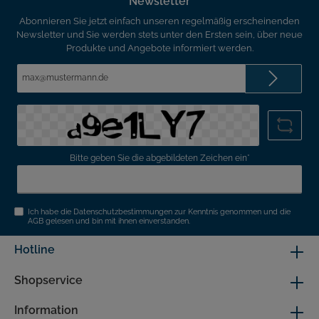
Newsletter
Abonnieren Sie jetzt einfach unseren regelmäßig erscheinenden
Newsletter und Sie werden stets unter den Ersten sein, über neue
Produkte und Angebote informiert werden.
E-
Mail-
Adresse*
Bitte geben Sie die abgebildeten Zeichen ein*
Ich habe die
Datenschutzbestimmungen
zur Kenntnis genommen und die
AGB
gelesen und bin mit ihnen einverstanden.
Hotline
Shopservice
Information