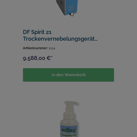
DF Spirit 21
Trockenvernebelungsgerät
blau/weiss
Artikelnummer:
1114
9.588,00 €*
In den Warenkorb