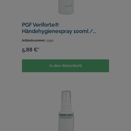
PGF Veriforte®
Händehygienespray 100ml /
gebrauchsfertig / Verkaufseinheit:
Artikelnummer:
1250
1 Karton (12Stk.)
5,88 €*
In den Warenkorb