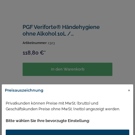
PGF Veriforte® Händehygiene
ohne Alkohol 10L /
gebrauchsfertig
Artikelnummer:
1323
118,80 €*
In den Warenkorb
×
Preisauszeichnung
lagernd
Privatkunden können Preise mit MwSt. (brutto) und
Geschäftskunden Preise ohne MwSt. (netto) angezeigt werden.
Bitte wählen Sie Ihre bevorzugte Einstellung: