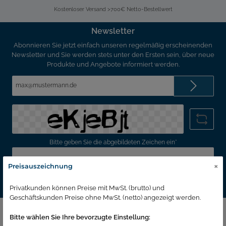
Kostenloser Versand >700€ Netto-Bestellwert
Newsletter
Abonnieren Sie jetzt einfach unseren regelmäßig erscheinenden
Newsletter und Sie werden stets unter den Ersten sein, über neue
Produkte und Angebote informiert werden.
E-
Mail-
Adresse*
Bitte geben Sie die abgebildeten Zeichen ein*
×
Preisauszeichnung
Ich habe die
Datenschutzbestimmungen
zur Kenntnis genommen und die
AGB
gelesen und bin mit ihnen einverstanden.
Privatkunden können Preise mit MwSt. (brutto) und
Geschäftskunden Preise ohne MwSt. (netto) angezeigt werden.
Hotline
Bitte wählen Sie Ihre bevorzugte Einstellung: