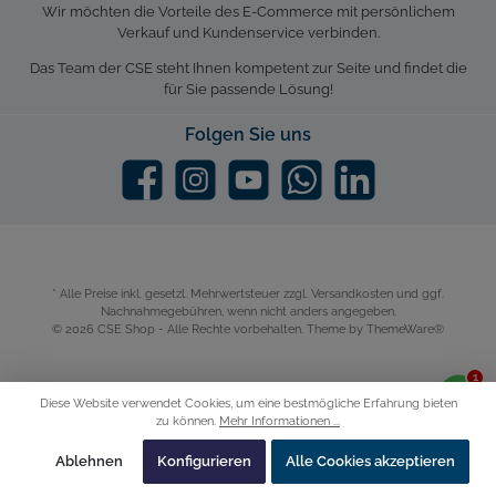
Wir möchten die Vorteile des E-Commerce mit persönlichem
Verkauf und Kundenservice verbinden.
Das Team der CSE steht Ihnen kompetent zur Seite und findet die
für Sie passende Lösung!
Folgen Sie uns
* Alle Preise inkl. gesetzl. Mehrwertsteuer zzgl.
Versandkosten
und ggf.
Nachnahmegebühren, wenn nicht anders angegeben.
© 2026 CSE Shop - Alle Rechte vorbehalten. Theme by
ThemeWare®
Diese Website verwendet Cookies, um eine bestmögliche Erfahrung bieten
zu können.
Mehr Informationen ...
Ablehnen
Konfigurieren
Alle Cookies akzeptieren