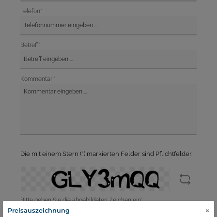
Telefon*
Betreff*
Kommentar *
Die mit einem Stern (*) markierten Felder sind Pflichtfelder.
Bitte geben Sie die abgebildeten Zeichen ein*
×
Preisauszeichnung