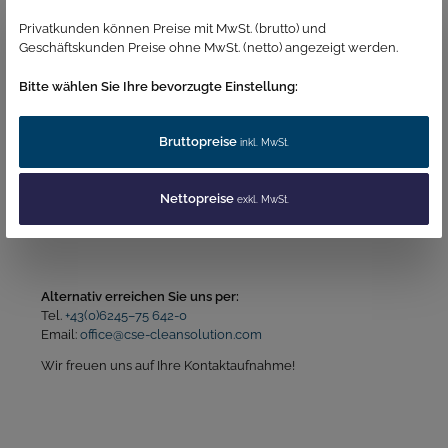
Privatkunden können Preise mit MwSt. (brutto) und
Geschäftskunden Preise ohne MwSt. (netto) angezeigt werden.
Datenschutz *
Ich habe die
Datenschutzbestimmungen
zur Kenntnis
Bitte wählen Sie Ihre bevorzugte Einstellung:
genommen und die
AGB
gelesen und bin mit ihnen
einverstanden.
Abschicken
Bruttopreise
inkl. MwSt.
Nettopreise
exkl. MwSt.
Alternativ erreichen Sie uns per:
Tel.
+43(0)6245–75 642-0
Email:
office@cse-cleansolution.com
Wir freuen uns auf Ihre Kontaktaufnahme!