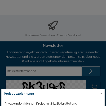
Kostenloser Versand >700€ Netto-Bestellwert
Newsletter
Abonnieren Sie jetzt einfach unseren regelmäßig erscheinenden
Newsletter und Sie werden stets unter den Ersten sein, über neue
Produkte und Angebote informiert werden.
E-
Mail-
Adresse*
×
Preisauszeichnung
Bitte geben Sie die abgebildeten Zeichen ein*
Privatkunden können Preise mit MwSt. (brutto) und