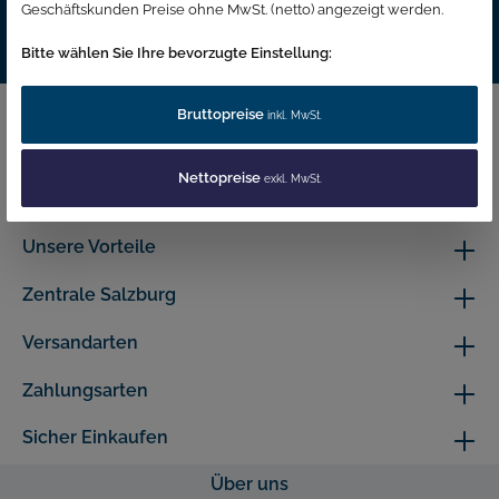
Geschäftskunden Preise ohne MwSt. (netto) angezeigt werden.
Ich habe die
Datenschutzbestimmungen
zur Kenntnis genommen und die
Bitte wählen Sie Ihre bevorzugte Einstellung:
AGB
gelesen und bin mit ihnen einverstanden.
Hotline
Bruttopreise
inkl. MwSt.
Shopservice
Nettopreise
exkl. MwSt.
Information
Unsere Vorteile
Zentrale Salzburg
Versandarten
Zahlungsarten
Sicher Einkaufen
Über uns