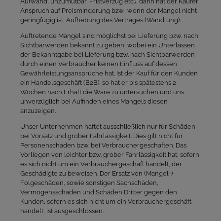
Aufwand, unzumutbar, Fristverzug etc.), dann hat der Käufer
Anspruch auf Preisminderung bzw., wenn der Mangel nicht
geringfügig ist, Aufhebung des Vertrages (Wandlung).
Auftretende Mängel sind möglichst bei Lieferung bzw. nach
Sichtbarwerden bekannt zu geben, wobei ein Unterlassen
der Bekanntgabe bei Lieferung bzw. nach Sichtbarwerden
durch einen Verbraucher keinen Einfluss auf dessen
Gewährleistungsansprüche hat. Ist der Kauf für den Kunden
ein Handelsgeschäft (B2B), so hat er bis spätestens 2
Wochen nach Erhalt die Ware zu untersuchen und uns
unverzüglich bei Auffinden eines Mangels diesen
anzuzeigen.
Unser Unternehmen haftet ausschließlich nur für Schäden
bei Vorsatz und grober Fahrlässigkeit. Dies gilt nicht für
Personenschäden bzw. bei Verbrauchergeschäften. Das
Vorliegen von leichter bzw. grober Fahrlässigkeit hat, sofern
es sich nicht um ein Verbrauchergeschäft handelt, der
Geschädigte zu beweisen. Der Ersatz von (Mangel-)
Folgeschäden, sowie sonstigen Sachschäden,
Vermögensschäden und Schäden Dritter gegen den
Kunden, sofern es sich nicht um ein Verbrauchergeschäft
handelt, ist ausgeschlossen.