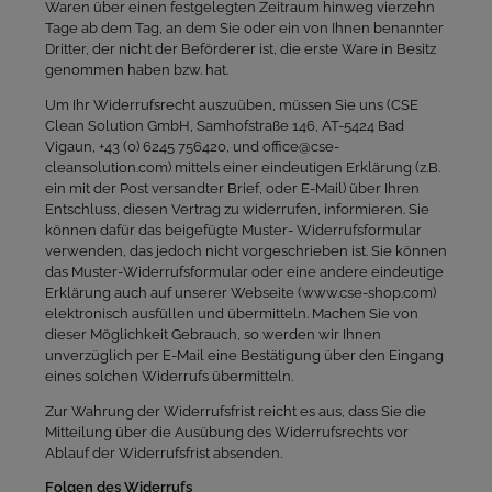
Waren über einen festgelegten Zeitraum hinweg vierzehn
Tage ab dem Tag, an dem Sie oder ein von Ihnen benannter
Dritter, der nicht der Beförderer ist, die erste Ware in Besitz
genommen haben bzw. hat.
Um Ihr Widerrufsrecht auszuüben, müssen Sie uns (CSE
Clean Solution GmbH, Samhofstraße 146, AT-5424 Bad
Vigaun, +43 (0) 6245 756420, und office@cse-
cleansolution.com) mittels einer eindeutigen Erklärung (z.B.
ein mit der Post versandter Brief, oder E-Mail) über Ihren
Entschluss, diesen Vertrag zu widerrufen, informieren. Sie
können dafür das beigefügte Muster- Widerrufsformular
verwenden, das jedoch nicht vorgeschrieben ist. Sie können
das Muster-Widerrufsformular oder eine andere eindeutige
Erklärung auch auf unserer Webseite (www.cse-shop.com)
elektronisch ausfüllen und übermitteln. Machen Sie von
dieser Möglichkeit Gebrauch, so werden wir Ihnen
unverzüglich per E-Mail eine Bestätigung über den Eingang
eines solchen Widerrufs übermitteln.
Zur Wahrung der Widerrufsfrist reicht es aus, dass Sie die
Mitteilung über die Ausübung des Widerrufsrechts vor
Ablauf der Widerrufsfrist absenden.
Folgen des Widerrufs