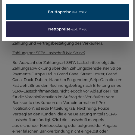
PayPal ist ein Online-Bezahlsystem mit dem man online
seine Einkäufe bezahlen kann. Dafür erstellt man ein
Bruttopreise
inkl. MwSt.
PayPal-Konto und hinterlegt dort beispielsweise seine
Bankdaten. Bei einer Online-Bezahlung per PayPal zieht
PayPal dann den nötigen Betrag automatisch vom
Nettopreise
exkl. MwSt.
Bankkonto des Kunden ab und überweist ihn zum Verkäufer.
Die Lieferung an den Kunden erfolgt nach erfolgreicher
Zahlung und Vertragsbestätigung des Verkäufers.
Zahlung per SEPA Lastschrift (via Stripe)
Bei Auswahl der Zahlungsart SEPA Lastschrift erfolgt die
Zahlungsabwicklung über den Zahlungsdienstleister Stripe
Payments Europe Ltd., 1 Grand Canal Street Lower, Grand
Canal Dock, Dublin, Irland (im Folgenden: „Stripe“). In diesem
Fall zieht Stripe den Rechnungsbetrag nach Erteilung eines
SEPA-Lastschriftmandats, nicht jedoch vor Ablauf der Frist
für die Vorabinformation im Auftrag des Verkäufers vom
Bankkonto des Kunden ein. Vorabinformation ("Pre-
Notification") ist jede Mitteilung (z.B. Rechnung, Police,
Vertrag) an den Kunden, die eine Belastung mittels SEPA-
Lastschrift ankündigt. Wird die Lastschrift mangels
ausreichender Kontodeckung oder aufgrund der Angabe
einer falschen Bankverbindung nicht eingelöst oder