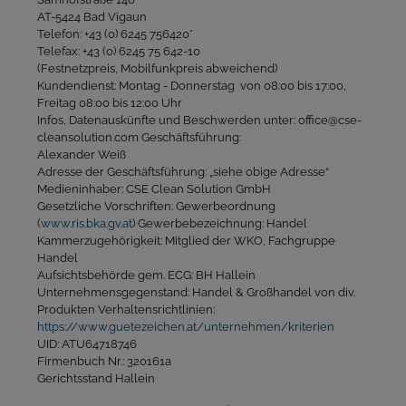
AT-5424 Bad Vigaun
Telefon: +43 (0) 6245 756420*
Telefax: +43 (0) 6245 75 642-10
(Festnetzpreis, Mobilfunkpreis abweichend)
Kundendienst: Montag - Donnerstag von 08:00 bis 17:00,
Freitag 08:00 bis 12:00 Uhr
Infos, Datenauskünfte und Beschwerden unter: office@cse-
cleansolution.com Geschäftsführung:
Alexander Weiß
Adresse der Geschäftsführung: „siehe obige Adresse“
Medieninhaber: CSE Clean Solution GmbH
Gesetzliche Vorschriften: Gewerbeordnung
(
www.ris.bka.gv.at
) Gewerbebezeichnung: Handel
Kammerzugehörigkeit: Mitglied der WKO, Fachgruppe
Handel
Aufsichtsbehörde gem. ECG: BH Hallein
Unternehmensgegenstand: Handel & Großhandel von div.
Produkten Verhaltensrichtlinien:
https://www.guetezeichen.at/unternehmen/kriterien
UID: ATU64718746
Firmenbuch Nr.: 320161a
Gerichtsstand Hallein