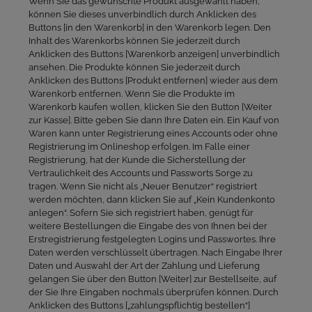
Wenn Sie das gewünschte Produkt ausgewählt haben,
können Sie dieses unverbindlich durch Anklicken des
Buttons [in den Warenkorb] in den Warenkorb legen. Den
Inhalt des Warenkorbs können Sie jederzeit durch
Anklicken des Buttons [Warenkorb anzeigen] unverbindlich
ansehen. Die Produkte können Sie jederzeit durch
Anklicken des Buttons [Produkt entfernen] wieder aus dem
Warenkorb entfernen. Wenn Sie die Produkte im
Warenkorb kaufen wollen, klicken Sie den Button [Weiter
zur Kasse]. Bitte geben Sie dann Ihre Daten ein. Ein Kauf von
Waren kann unter Registrierung eines Accounts oder ohne
Registrierung im Onlineshop erfolgen. Im Falle einer
Registrierung, hat der Kunde die Sicherstellung der
Vertraulichkeit des Accounts und Passworts Sorge zu
tragen. Wenn Sie nicht als „Neuer Benutzer“ registriert
werden möchten, dann klicken Sie auf „Kein Kundenkonto
anlegen“. Sofern Sie sich registriert haben, genügt für
weitere Bestellungen die Eingabe des von Ihnen bei der
Erstregistrierung festgelegten Logins und Passwortes. Ihre
Daten werden verschlüsselt übertragen. Nach Eingabe Ihrer
Daten und Auswahl der Art der Zahlung und Lieferung
gelangen Sie über den Button [Weiter] zur Bestellseite, auf
der Sie Ihre Eingaben nochmals überprüfen können. Durch
Anklicken des Buttons [„zahlungspflichtig bestellen“]