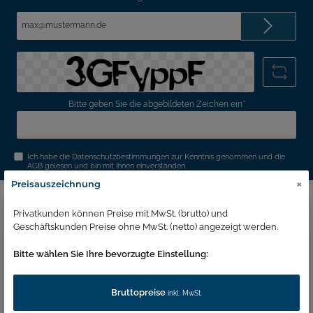
E-
Mail-
Adresse*
Bitte geben Sie die abgebildeten Zeichen ein*
Ich habe die
Datenschutzbestimmungen
zur Kenntnis genommen und die
AGB
gelesen und bin mit ihnen einverstanden.
×
Preisauszeichnung
Hotline
Privatkunden können Preise mit MwSt. (brutto) und
Shopservice
Geschäftskunden Preise ohne MwSt. (netto) angezeigt werden.
Information
Bitte wählen Sie Ihre bevorzugte Einstellung:
Unsere Vorteile
Bruttopreise
inkl. MwSt.