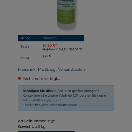
Menge
Stückpreis
10,20 €*
Bis
23
11,40 €*
(10.53% gespart)
9,48 €*
Ab
24
Preise inkl. MwSt. zzgl. Versandkosten
Nicht mehr verfügbar
Benötigen Sie diesen Artikel in großen Mengen?
Kontaktieren Sie unseren Vertrieb. Wir beraten Sie gerne!
Tel.:
+43(0)6245–75 642-0
Email:
office@cse-cleansolution.com
Artikelnummer:
1132
Gewicht:
0.6 kg