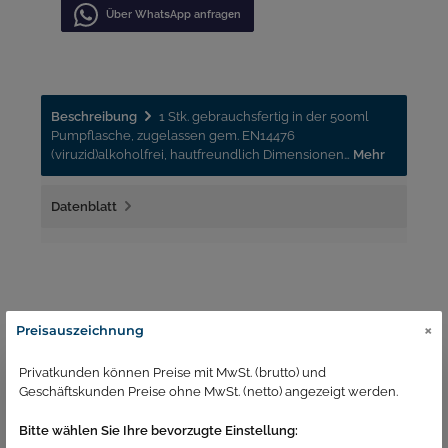
Über WhatѕApp anfragеn
Beschreibung
1 Stk. gebrauchsfertig in der 500ml
Pumpflasche, zugelassen gem. EN14476
(viruzid)alkoholfrei, hautfreundlich Dimensionen…
Mehr
Datenblatt
×
Preisauszeichnung
Ähnliche Produkte
Privatkunden können Preise mit MwSt. (brutto) und
Geschäftskunden Preise ohne MwSt. (netto) angezeigt werden.
Bitte wählen Sie Ihre bevorzugte Einstellung: