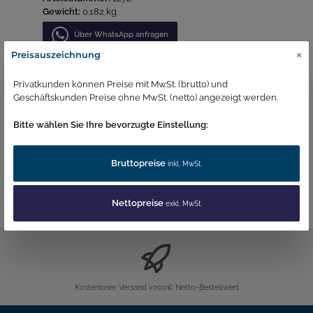
Gewicht:
0.182 kg
Über WhatѕApp anfragеn
×
Preisauszeichnung
Privatkunden können Preise mit MwSt. (brutto) und
Geschäftskunden Preise ohne MwSt. (netto) angezeigt werden.
Beschreibung
Set inkl. Adapter, S-Membran lang
(Art.Nr. 1265) , S-Serviceschlüssel (Art.Nr. 1292)
Bitte wählen Sie Ihre bevorzugte Einstellung:
Dimensionen Höhe: 9cm Durchmesser:…
Mehr
Bruttopreise
inkl. MwSt.
Nettopreise
exkl. MwSt.
Kostenloser Versand >700€ Netto-Bestellwert