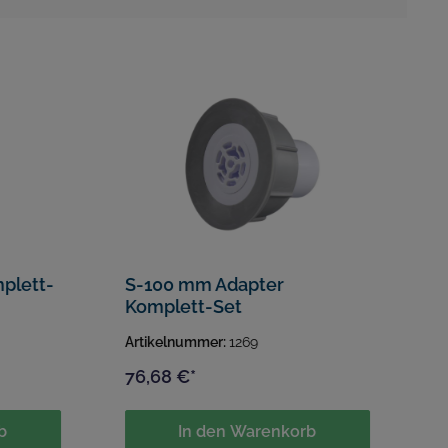
S-100 mm Adapter
S
Komplett-Set
S
Artikelnummer:
1269
A
76,68 €*
7
b
In den Warenkorb