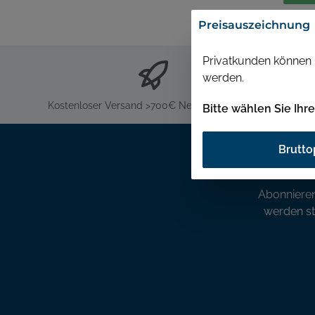
Preisauszeichnung
Privatkunden können P
werden.
Kostenloser Versand >700€ Netto-Bestellwert
Bitte wählen Sie Ihr
Brutto
Abonnieren
werden st