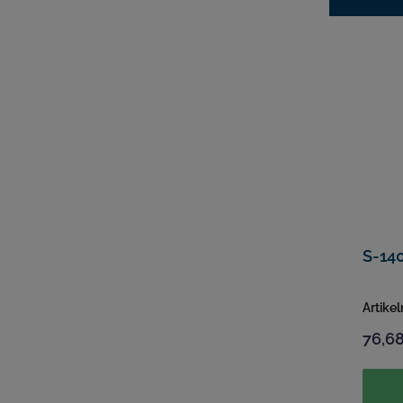
S-120 TW Adapter Komplett-
Set
Artikelnummer:
1271
Artike
76,68 €*
76,68
In den Warenkorb