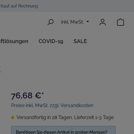
Kauf auf Rechnung
inkl. MwSt.
uftlösungen
COVID-19
SALE
iment
Ecobug Reinigungszubehör
Desinfektionsspender
Aerosol Düfte
t
76,68 €*
Preise inkl. MwSt. zzgl. Versandkosten
Versandfertig in 28 Tagen, Lieferzeit 1-3 Tage
Benötigen Sie diesen Artikel in großen Mengen?