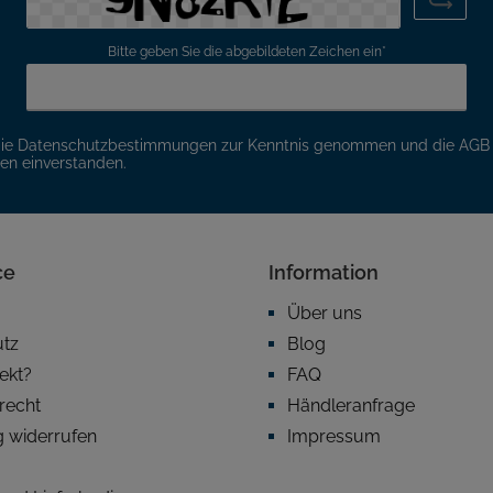
Bitte geben Sie die abgebildeten Zeichen ein*
die
Datenschutzbestimmungen
zur Kenntnis genommen und die
AGB
nen einverstanden.
ce
Information
Über uns
utz
Blog
fekt?
FAQ
recht
Händleranfrage
g widerrufen
Impressum