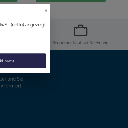
×
wSt. (netto) angezeigt
inkaufen
Bequemer Kauf auf Rechnung
kl. MwSt.
ter und Sie
informiert