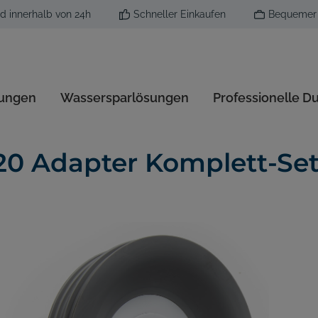
d innerhalb von 24h
Schneller Einkaufen
Bequemer 
sungen
Wassersparlösungen
Professionelle D
rinal System
esinfektion
hlregler
reamer Düfte
sen-Schutz
Ecobug Reinigungssort
Trockenvernebelung
Zubehör
Aerosol Duftspender
20 Adapter Komplett-Se
 Zubehör