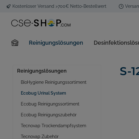
Kostenloser Versand >700€ Netto-Bestellwert
Versan
Reinigungslösungen
Desinfektionslö
BioHygiene Reinigungssortiment
Veriforte Desinfektion
Hand- und Kopfbrausen
Aroma Streamer Duftgeräte
COVID-19 Antigen Schnelltests
Ecobug U
Ecobug D
Spar-Stra
Aroma St
Mund-Na
S-1
Reinigungslösungen
Sanitär & Waschraum
BioHygiene Reinigungssortiment
Küche & Geschirr
Ecobug Urinal System
Haut-/Handpflege
Allgemein
Ecobug Reinigungssortiment
Spezial
Ecobug Reinigungszubehör
Tecnovap Trockendampfsystem
Tecnovap Trockendampfsystem
Tecnovap
Tecnovap Zubehör