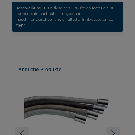
Beschreibung
Dank seines PVC-freien Materials ist
der eco-safe nachhaltig, recycelbar,
maschinenwaschbar und erfüllt die Trinkwasseranfo…
Mehr
Ähnliche Produkte