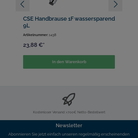
CSE Handbrause 1F wassersparend
C
9L
w
Artikelnummer:
1438
Ar
23,88 €*
2
In den Warenkorb
Kostenloser Versand >700€ Netto-Bestellwert
Newsletter
Abonnieren Sie jetzt einfach unseren regelmäßig erscheinenden