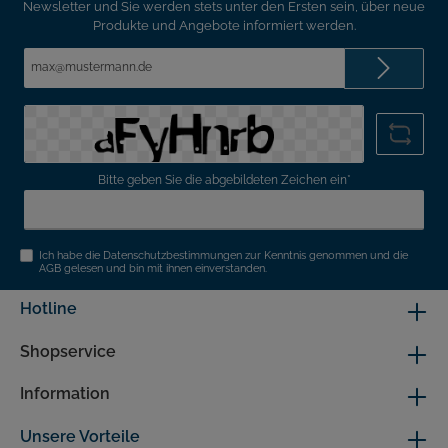
Newsletter und Sie werden stets unter den Ersten sein, über neue
Produkte und Angebote informiert werden.
E-
Mail-
Adresse*
Bitte geben Sie die abgebildeten Zeichen ein*
Ich habe die
Datenschutzbestimmungen
zur Kenntnis genommen und die
AGB
gelesen und bin mit ihnen einverstanden.
Hotline
Shopservice
Information
Unsere Vorteile