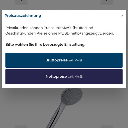
er
CSE Brauseschlauch Eco Silber
C
×
Preisauszeichnung
1,80m
1
Artikelnummer:
1444
Ar
Privatkunden können Preise mit MwSt. (brutto) und
Geschäftskunden Preise ohne MwSt. (netto) angezeigt werden.
20,28 €*
2
Bitte wählen Sie Ihre bevorzugte Einstellung:
In den Warenkorb
Bruttopreise
inkl. MwSt.
Passend dazu
Nettopreise
exkl. MwSt.