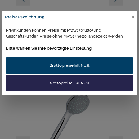
er
CSE Brauseschlauch Eco Silber
C
×
Preisauszeichnung
1,50m
1
Artikelnummer:
1446
Ar
Privatkunden können Preise mit MwSt. (brutto) und
Geschäftskunden Preise ohne MwSt. (netto) angezeigt werden.
17,88 €*
2
Bitte wählen Sie Ihre bevorzugte Einstellung:
In den Warenkorb
Bruttopreise
inkl. MwSt.
Passend dazu
Nettopreise
exkl. MwSt.