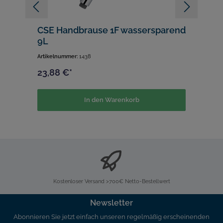
CSE Handbrause 1F wassersparend
C
9L
w
Artikelnummer:
1438
Ar
23,88 €*
2
In den Warenkorb
Kostenloser Versand >700€ Netto-Bestellwert
Newsletter
Abonnieren Sie jetzt einfach unseren regelmäßig erscheinenden