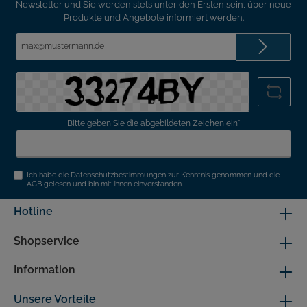
Newsletter und Sie werden stets unter den Ersten sein, über neue
Produkte und Angebote informiert werden.
E-
Mail-
Adresse*
Bitte geben Sie die abgebildeten Zeichen ein*
Ich habe die
Datenschutzbestimmungen
zur Kenntnis genommen und die
AGB
gelesen und bin mit ihnen einverstanden.
Hotline
Shopservice
Information
Unsere Vorteile