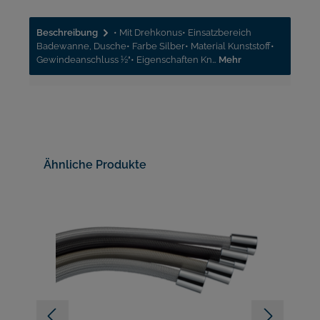
Beschreibung
• Mit Drehkonus• Einsatzbereich
Badewanne, Dusche• Farbe Silber• Material Kunststoff•
Gewindeanschluss ½"• Eigenschaften Kn…
Mehr
Ähnliche Produkte