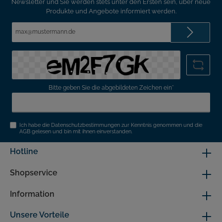
Newsletter und Sie werden stets unter den Ersten sein, über neue
Produkte und Angebote informiert werden.
E-
Mail-
Adresse*
Bitte geben Sie die abgebildeten Zeichen ein*
Ich habe die
Datenschutzbestimmungen
zur Kenntnis genommen und die
AGB
gelesen und bin mit ihnen einverstanden.
Hotline
Shopservice
Information
Unsere Vorteile