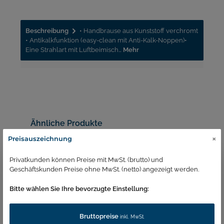
Beschreibung
• Handbrause aus Kunststoff verchromt
• Antikalkfunktion (easy-clean mit Anti-Kalk-Noppen)•
Eine Strahlart mit Luftbeimisch…
Mehr
Ähnliche Produkte
×
Preisauszeichnung
Privatkunden können Preise mit MwSt. (brutto) und
Geschäftskunden Preise ohne MwSt. (netto) angezeigt werden.
Bitte wählen Sie Ihre bevorzugte Einstellung:
Bruttopreise
inkl. MwSt.