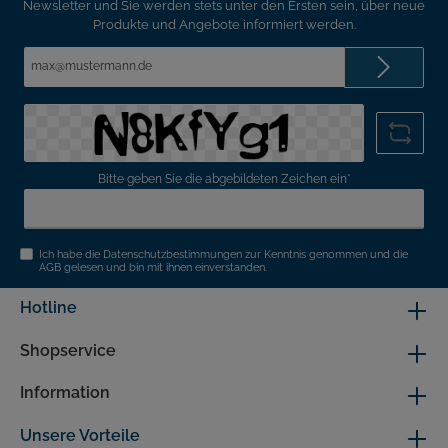
Newsletter und Sie werden stets unter den Ersten sein, über neue
Produkte und Angebote informiert werden.
E-
Mail-
Adresse*
Bitte geben Sie die abgebildeten Zeichen ein*
Ich habe die
Datenschutzbestimmungen
zur Kenntnis genommen und die
AGB
gelesen und bin mit ihnen einverstanden.
Hotline
Shopservice
Information
Unsere Vorteile