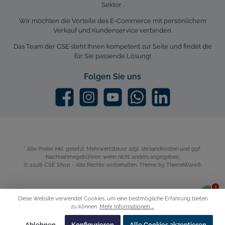
Sektor .
Wir möchten die Vorteile des E-Commerce mit persönlichem
Verkauf und Kundenservice verbinden.
Das Team der CSE steht Ihnen kompetent zur Seite und findet die
für Sie passende Lösung!
Folgen Sie uns
* Alle Preise inkl. gesetzl. Mehrwertsteuer zzgl.
Versandkosten
und ggf.
Nachnahmegebühren, wenn nicht anders angegeben.
© 2026 CSE Shop - Alle Rechte vorbehalten. Theme by
ThemeWare®
Diese Website verwendet Cookies, um eine bestmögliche Erfahrung bieten
zu können.
Mehr Informationen ...
Ablehnen
Konfigurieren
Alle Cookies akzeptieren