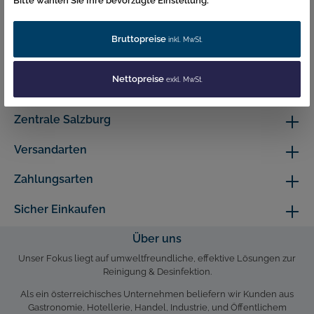
Bitte wählen Sie Ihre bevorzugte Einstellung:
Shopservice
Bruttopreise
inkl. MwSt.
Information
Nettopreise
exkl. MwSt.
Unsere Vorteile
Zentrale Salzburg
Versandarten
Zahlungsarten
Sicher Einkaufen
Über uns
Unser Fokus liegt auf umweltfreundliche, effektive Lösungen zur
Reinigung & Desinfektion.
Als ein österreichisches Unternehmen beliefern wir Kunden aus
Gastronomie, Hotellerie, Handel, Industrie, und Öffentlichem