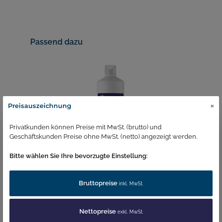
Passend dazu
×
Preisauszeichnung
Privatkunden können Preise mit MwSt. (brutto) und
Geschäftskunden Preise ohne MwSt. (netto) angezeigt werden.
Bitte wählen Sie Ihre bevorzugte Einstellung:
BioHygiene Urinal- und
B
Toilettenreiniger 1L
T
Bruttopreise
inkl. MwSt.
1
Artikelnummer:
1370
Ar
5,88 €*
27
Nettopreise
exkl. MwSt.