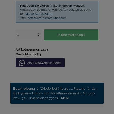
Benötigen Sie diesen Artikel in großen Mengen?
Kontaktieren Sie unseren Vertrieb. Wir beraten Sie gerne!
Tel.:
+43(0)6245–75 642-0
Email:
office@cse-cleansolution.com
In den Warenkorb
Artikelnummer:
1423
Gewicht:
0.05 kg
Über WhatѕApp anfragеn
Beschreibung
Wiederbefüllbare 1L Flasche für den
BioHygiene Urinal- und Toilettenreiniger Art. Nr. 1370
bzw. 1371 Dimensionen 750ml…
Mehr