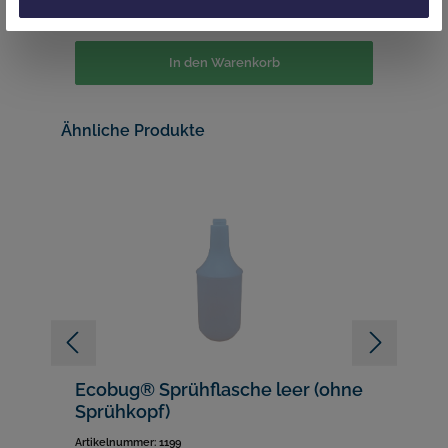
18,90 €*
4
In den Warenkorb
Ähnliche Produkte
Ecobug® Sprühflasche leer (ohne
B
Sprühkopf)
D
u
Artikelnummer:
1199
Ar