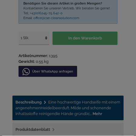
Benötigen Sie diesen Artikel in großen Mengen?
Kontaktieren Sie unseren Vertrieb. Wir beraten Sie gerne!
Tel.:
+43(0)6245–75 642-0
Email:
office@cse-cleansolution.com
In den Warenkorb
Artikelnummer:
1395
Gewicht:
0.55 kg
Über WhatѕApp anfragеn
Beschreibung
Eine hochwertige Handseife mit einem
angenehmenHeidelbeerduft. Milde und schonende
Inhaltsstoffe reinigendie Hände gründlic…
Mehr
Produktdatenblatt