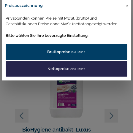
×
Preisauszeichnung
Anwendungsbereich / Gebrauchsanleitung
Privatkunden können Preise mit MwSt. (brutto) und
Geschäftskunden Preise ohne MwSt. (netto) angezeigt werden.
Bitte wählen Sie Ihre bevorzugte Einstellung:
Bruttopreise
Ähnliche Produkte
inkl. MwSt.
Nettopreise
exkl. MwSt.
BioHygiene antibakt. Luxus-
B