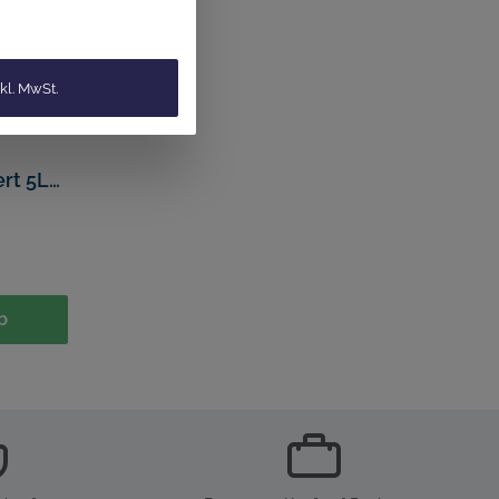
kl. MwSt.
rt 5L
b