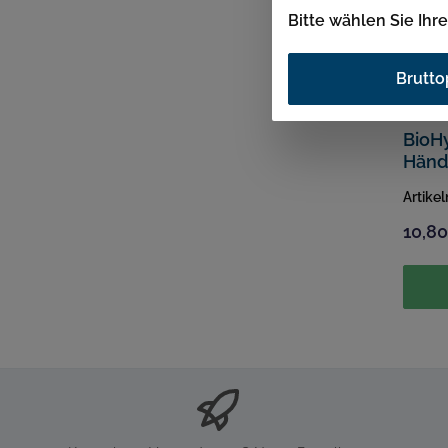
Bitte wählen Sie Ihr
Brutto
BioH
Händ
500m
Artike
10,80