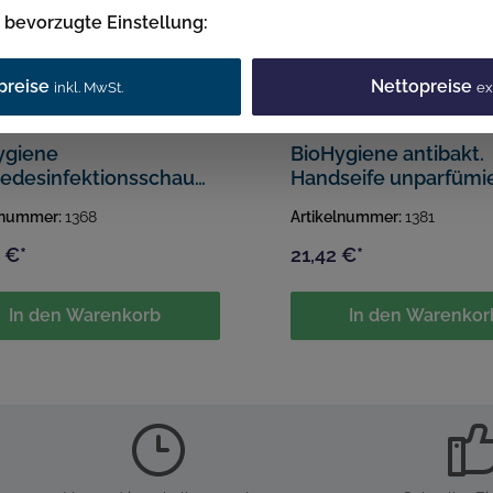
e bevorzugte Einstellung:
preise
Nettopreise
inkl. MwSt.
ex
ygiene
BioHygiene antibakt.
edesinfektionsschaum
Handseife unparfümie
l
(flüssig)
lnummer:
1368
Artikelnummer:
1381
 €*
21,42 €*
In den Warenkorb
In den Warenkor