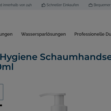
d innerhalb von 24h
Schneller Einkaufen
Bequemer 
sungen
Wassersparlösungen
Professionelle D
rinal System
esinfektion
hlregler
reamer Düfte
sen-Schutz
Ecobug Reinigungssort
Trockenvernebelung
Zubehör
Aerosol Duftspender
oHygiene Schaumhandsei
0ml
 Zubehör