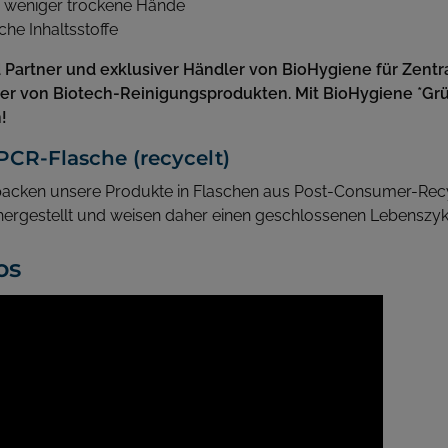
, weniger trockene Hände
iche Inhaltsstoffe
d Partner und exklusiver Händler von BioHygiene für Zentra
ler von Biotech-Reinigungsprodukten. Mit BioHygiene *Gr
!
PCR-Flasche (recycelt)
packen unsere Produkte in Flaschen aus Post-Consumer-Recy
ergestellt und weisen daher einen geschlossenen Lebenszykl
os