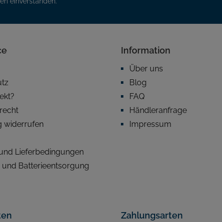
nen einverstanden.
ce
Information
Über uns
utz
Blog
fekt?
FAQ
recht
Händleranfrage
g widerrufen
Impressum
und Lieferbedingungen
- und Batterieentsorgung
ten
Zahlungsarten