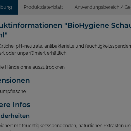
ibung
Produktdatenblatt
Anwendungsbereich / Ge
uktinformationen "BioHygiene Scha
l"
ürliche, pH-neutrale, antibakterielle und feuchtigkeitsspen
rt oder unparfümiert erhältlich.
die Hände ohne auszutrocknen.
nsionen
umpflasche
ere Infos
derheiten
ichert mit feuchtigkeitsspendenden, natürlichen Extrakten u