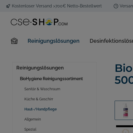
Kostenloser Versand >700€ Netto-Bestellwert
Versan
Reinigungslösungen
Desinfektionslö
BioHygiene Reinigungssortiment
Veriforte Desinfektion
Hand- und Kopfbrausen
Aroma Streamer Duftgeräte
COVID-19 Antigen Schnelltests
Ecobug U
Ecobug D
Spar-Stra
Aroma St
Mund-Na
Bi
Reinigungslösungen
Sanitär & Waschraum
50
BioHygiene Reinigungssortiment
Küche & Geschirr
Haut-/Handpflege
Sanitär & Waschraum
Allgemein
Küche & Geschirr
Spezial
Haut-/Handpflege
Allgemein
Tecnovap Trockendampfsystem
Tecnovap
Spezial