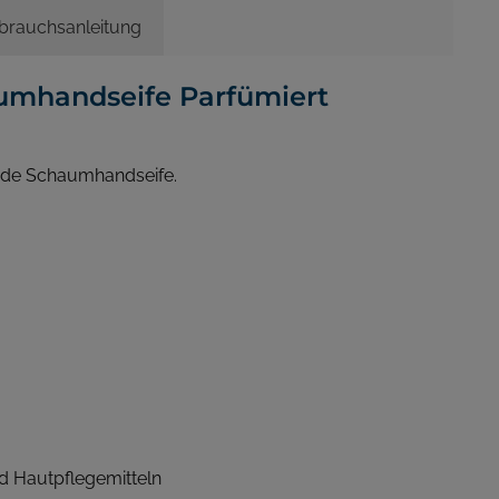
brauchsanleitung
umhandseife Parfümiert
dende Schaumhandseife.
nd Hautpflegemitteln