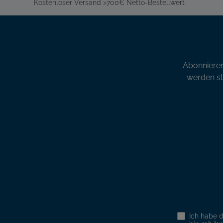
Kostenloser Versand >700€ Netto-Bestellwert
Abonnieren
werden st
Ich habe 