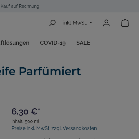
Kauf auf Rechnung
inkl. MwSt.
uftlösungen
COVID-19
SALE
iment
Ecobug Reinigungszubehör
Desinfektionsspender
Aerosol Düfte
fe Parfümiert
6,30 €*
Inhalt:
500 ml
Preise inkl. MwSt. zzgl. Versandkosten