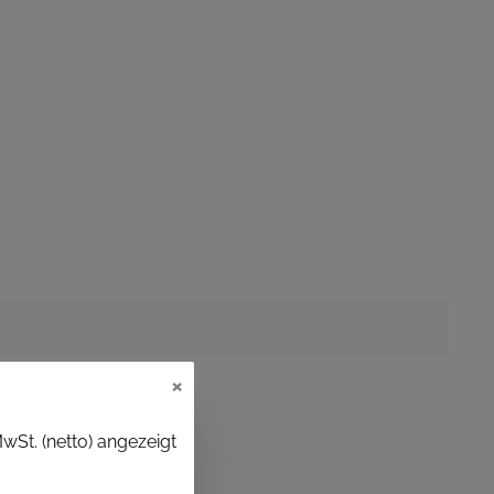
×
wSt. (netto) angezeigt