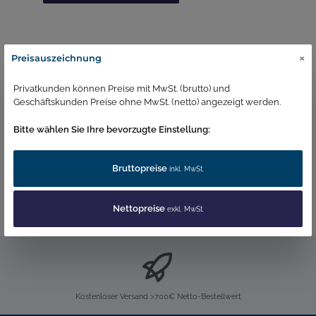
×
Preisauszeichnung
Beschreibung
Farbe: chromDurchflussmenge: 5,7
l/min Konstant Strahlarten: mit
Privatkunden können Preise mit MwSt. (brutto) und
LuftbeimischungMengenregler: PCA®Oberfläche:
Geschäftskunden Preise ohne MwSt. (netto) angezeigt werden.
Honeycomb® -…
Mehr
Bitte wählen Sie Ihre bevorzugte Einstellung:
Produktdatenblatt
Bruttopreise
inkl. MwSt.
Nettopreise
exkl. MwSt.
Kostenloser Versand >700€ Netto-Bestellwert