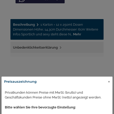
Beschreibung
1 Karton = 12 x 250ml Dosen
Dimensionen Höhe; 14,3cm Durchmesser: 6cm Weitere
Infos Sportlich und sexy steht diese N…
Mehr
Unbedenklichkeitserklärung
×
Preisauszeichnung
Passend dazu
Privatkunden können Preise mit MwSt. (brutto) und
Geschäftskunden Preise ohne MwSt. (netto) angezeigt werden.
Bitte wählen Sie Ihre bevorzugte Einstellung: