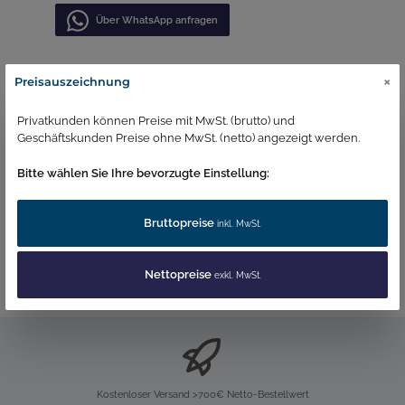
Über WhatѕApp anfragеn
×
Preisauszeichnung
Beschreibung
1 Karton = 12 x 250ml Dosen
Privatkunden können Preise mit MwSt. (brutto) und
Dimensionen Höhe: 14,3 Durchmesser: 6cm Weitere
Geschäftskunden Preise ohne MwSt. (netto) angezeigt werden.
Infos Ananas und Mandarine erfrischen di…
Mehr
Bitte wählen Sie Ihre bevorzugte Einstellung:
Unbedenklichkeitserklärung
Bruttopreise
inkl. MwSt.
Nettopreise
exkl. MwSt.
Kostenloser Versand >700€ Netto-Bestellwert