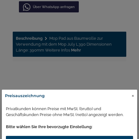
Über WhatѕApp anfragеn
Beschreibung
Mop Pad aus Baumwolle zur
Verwendung mit dem Mop July L390 Dimensionen
Länge: 390mm Weitere Infos
Mehr
×
Ähnliche Produkte
Preisauszeichnung
Tipp
Privatkunden können Preise mit MwSt. (brutto) und
Geschäftskunden Preise ohne MwSt. (netto) angezeigt werden.
Bitte wählen Sie Ihre bevorzugte Einstellung: