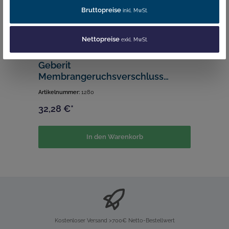
Bruttopreise
inkl. MwSt.
Nettopreise
exkl. MwSt.
Geberit
Membrangeruchsverschluss
schwarz
Artikelnummer:
1280
32,28 €*
In den Warenkorb
Kostenloser Versand >700€ Netto-Bestellwert