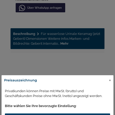
Über WhatѕApp anfragеn
Beschreibung
Für wasserlose Urinale Keramag (jetzt
Geberit) Dimensionen Weitere Infos Marken- und
Bildrechte: Geberit Internatio…
Mehr
×
Preisauszeichnung
Passend zu
Privatkunden können Preise mit MwSt. (brutto) und
Geschäftskunden Preise ohne MwSt. (netto) angezeigt werden.
Bitte wählen Sie Ihre bevorzugte Einstellung: