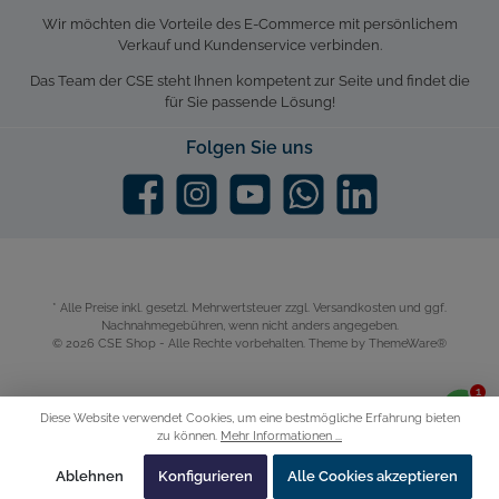
Wir möchten die Vorteile des E-Commerce mit persönlichem
Verkauf und Kundenservice verbinden.
Das Team der CSE steht Ihnen kompetent zur Seite und findet die
für Sie passende Lösung!
Folgen Sie uns
* Alle Preise inkl. gesetzl. Mehrwertsteuer zzgl.
Versandkosten
und ggf.
Nachnahmegebühren, wenn nicht anders angegeben.
© 2026 CSE Shop - Alle Rechte vorbehalten. Theme by
ThemeWare®
Diese Website verwendet Cookies, um eine bestmögliche Erfahrung bieten
zu können.
Mehr Informationen ...
Ablehnen
Konfigurieren
Alle Cookies akzeptieren