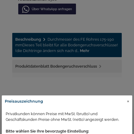
Über WhatѕApp anfragеn
Beschreibung
Durchmesser des FE Rohres 175-190
mmDieses Teil bleibt für alle Bodengeruchsverschlüsse!
(die Dichtringe ändern sich nach d…
Mehr
Produktdatenblatt Bodengeruchsverschluss
×
Preisauszeichnung
Ähnliche Produkte
Privatkunden können Preise mit MwSt. (brutto) und
Geschäftskunden Preise ohne MwSt. (netto) angezeigt werden.
Bitte wählen Sie Ihre bevorzugte Einstellung: