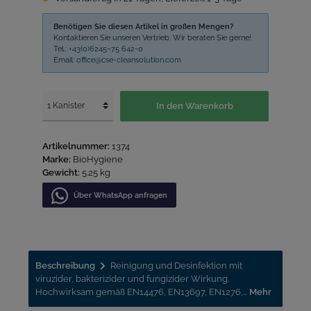
Benötigen Sie diesen Artikel in großen Mengen?
Kontaktieren Sie unseren Vertrieb. Wir beraten Sie gerne!
Tel.:
+43(0)6245–75 642-0
Email:
office@cse-cleansolution.com
In den Warenkorb
Artikelnummer:
1374
Marke:
BioHygiene
Gewicht:
5.25 kg
Über WhatѕApp anfragеn
Beschreibung
Reinigung und Desinfektion mit
viruzider, bakterizider und fungizider Wirkung.
Hochwirksam gemäß EN14476, EN13697, EN1276,…
Mehr