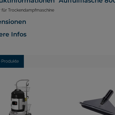
uktinformationen "Auffüllflasche 80
 für Trockendampfmaschine
nsionen
ere Infos
e Produkte