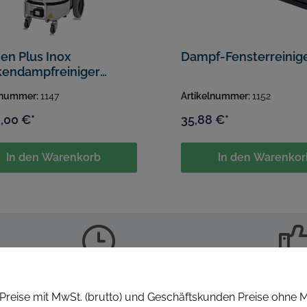
en Plus Inox
Dampf-Fensterreinig
kendampfreiniger
kW
lnummer:
1147
Artikelnummer:
1152
,00 €*
35,88 €*
In den Warenkorb
In den Warenkor
Versand innerhalb von 24h
Schneller E
reise mit MwSt. (brutto) und Geschäftskunden Preise ohne M