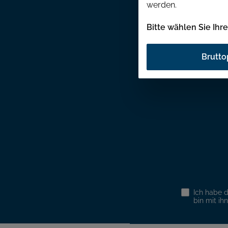
werden.
Bitte wählen Sie Ihr
Abonnieren
werden st
Brutto
Ich habe 
bin mit ih