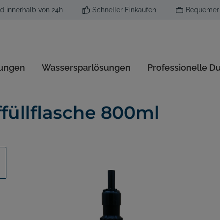
d innerhalb von 24h
Schneller Einkaufen
Bequemer 
sungen
Wassersparlösungen
Professionelle D
rinal System
esinfektion
hlregler
reamer Düfte
sen-Schutz
Ecobug Reinigungssort
Trockenvernebelung
Zubehör
Aerosol Duftspender
füllflasche 800ml
 Zubehör