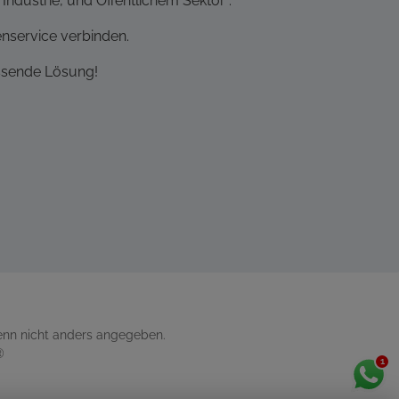
Industrie, und Öffentlichem Sektor .
nservice verbinden.
assende Lösung!
nn nicht anders angegeben.
®