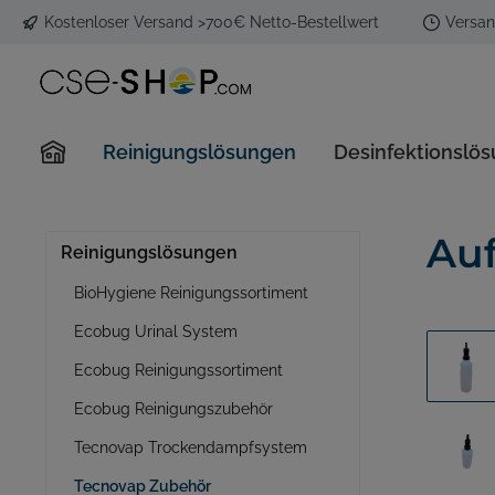
Kostenloser Versand >700€ Netto-Bestellwert
Versan
Reinigungslösungen
Desinfektionslö
BioHygiene Reinigungssortiment
Veriforte Desinfektion
Hand- und Kopfbrausen
Aroma Streamer Duftgeräte
COVID-19 Antigen Schnelltests
Ecobug U
Ecobug D
Spar-Stra
Aroma St
Mund-Na
Auf
Reinigungslösungen
Sanitär & Waschraum
BioHygiene Reinigungssortiment
Küche & Geschirr
Ecobug Urinal System
Haut-/Handpflege
Allgemein
Ecobug Reinigungssortiment
Spezial
Ecobug Reinigungszubehör
Tecnovap Trockendampfsystem
Tecnovap Trockendampfsystem
Tecnovap
Tecnovap Zubehör