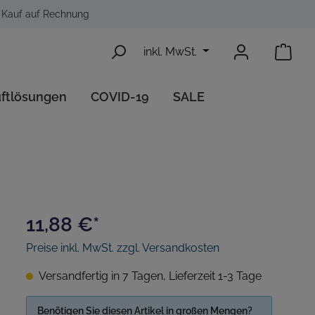
Kauf auf Rechnung
inkl. MwSt.
uftlösungen
COVID-19
SALE
iment
Ecobug Reinigungszubehör
Desinfektionsspender
Aerosol Düfte
11,88 €*
Preise inkl. MwSt. zzgl. Versandkosten
Versandfertig in 7 Tagen, Lieferzeit 1-3 Tage
Benötigen Sie diesen Artikel in großen Mengen?