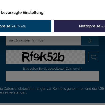
Newsletter
e bevorzugte Einstellung:
 Sie jetzt einfach unseren regelmäßig erscheinenden Newslet
ets unter den Ersten sein, über neue Produkte und Angebote 
preise
Nettopreise
inkl. MwSt.
ex
werden.
E-
Mail-
Adresse*
Bitte geben Sie die abgebildeten Zeichen ein*
die
Datenschutzbestimmungen
zur Kenntnis genommen und die
AGB
nen einverstanden.