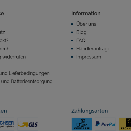
ce
Information
Über uns
utz
Blog
fekt?
FAQ
recht
Händleranfrage
g widerrufen
Impressum
und Lieferbedingungen
- und Batterieentsorgung
ten
Zahlungsarten