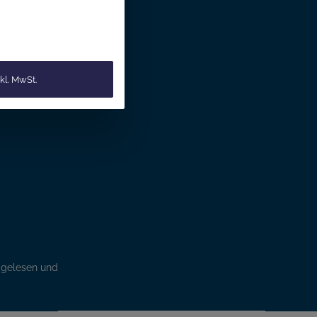
ter und Sie
informiert
kl. MwSt.
gelesen und