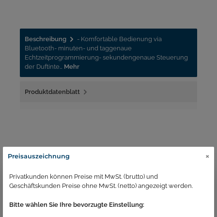
Beschreibung
- Komfortable Bedienung via
Bluetooth- minuten- und taggenaue
Echtzeitprogrammierung- sekundengenaue Steuerung
der Duftinte…
Mehr
Produktdatenblatt
×
Preisauszeichnung
Ähnliche Artikel
Privatkunden können Preise mit MwSt. (brutto) und
Geschäftskunden Preise ohne MwSt. (netto) angezeigt werden.
Bitte wählen Sie Ihre bevorzugte Einstellung: