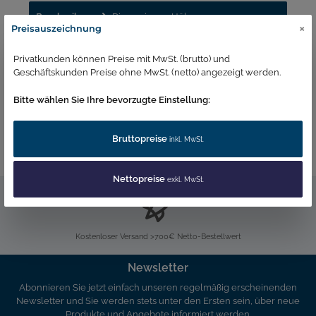
Beschreibung
Dimensionen Höhe: 13,2cm
×
Preisauszeichnung
Durchmesser: 4,6cm Weitere Infos Ein bunter Mix quer
durch das Blumenbeet, basierend auf e…
Mehr
Privatkunden können Preise mit MwSt. (brutto) und
Geschäftskunden Preise ohne MwSt. (netto) angezeigt werden.
Duftliste 2023
Bitte wählen Sie Ihre bevorzugte Einstellung:
Bruttopreise
inkl. MwSt.
Nettopreise
exkl. MwSt.
Kostenloser Versand >700€ Netto-Bestellwert
Newsletter
Abonnieren Sie jetzt einfach unseren regelmäßig erscheinenden
Newsletter und Sie werden stets unter den Ersten sein, über neue
Produkte und Angebote informiert werden.