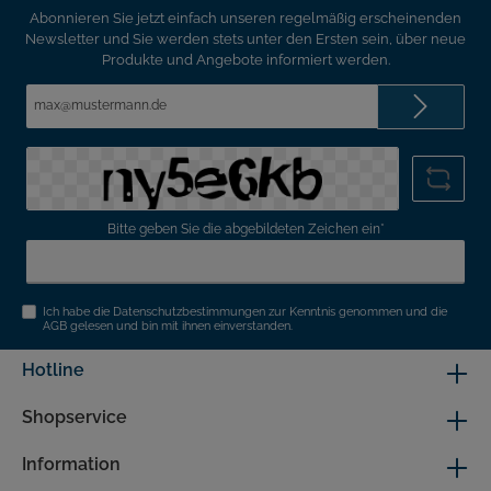
Abonnieren Sie jetzt einfach unseren regelmäßig erscheinenden
Newsletter und Sie werden stets unter den Ersten sein, über neue
Produkte und Angebote informiert werden.
E-
Mail-
Adresse*
Bitte geben Sie die abgebildeten Zeichen ein*
Ich habe die
Datenschutzbestimmungen
zur Kenntnis genommen und die
AGB
gelesen und bin mit ihnen einverstanden.
Hotline
Shopservice
Information