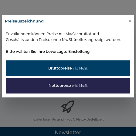
×
Preisauszeichnung
Beschreibung
Dimensionen Höhe: 13,2cm
Durchmesser: 4,6cm Weitere Infos Der exotische, leicht
Privatkunden können Preise mit MwSt. (brutto) und
holzige und süßliche Wohlgeruch von…
Mehr
Geschäftskunden Preise ohne MwSt. (netto) angezeigt werden.
Bitte wählen Sie Ihre bevorzugte Einstellung:
Duftliste 2023
Bruttopreise
inkl. MwSt.
Nettopreise
exkl. MwSt.
Kostenloser Versand >700€ Netto-Bestellwert
Newsletter