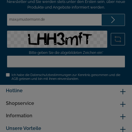
Newsletter und Sie werden stets unter den Ersten sein, über neue
Produkte und Angebote informiert werden.
E-
Mail-
Adresse*
Bitte geben Sie die abgebildeten Zeichen ein*
Ich habe die
Datenschutzbestimmungen
zur Kenntnis genommen und die
AGB
gelesen und bin mit ihnen einverstanden.
Hotline
Shopservice
Information
Unsere Vorteile