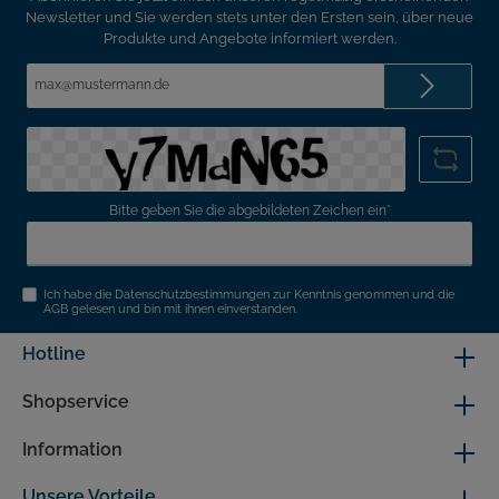
Newsletter und Sie werden stets unter den Ersten sein, über neue
Produkte und Angebote informiert werden.
E-
Mail-
Adresse*
Bitte geben Sie die abgebildeten Zeichen ein*
Ich habe die
Datenschutzbestimmungen
zur Kenntnis genommen und die
AGB
gelesen und bin mit ihnen einverstanden.
Hotline
Shopservice
Information
Unsere Vorteile