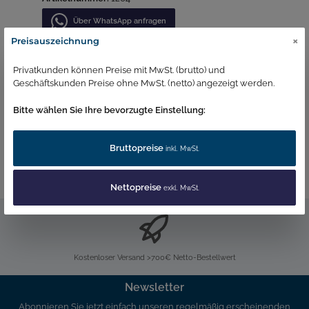
Über WhatѕApp anfragеn
×
Preisauszeichnung
Privatkunden können Preise mit MwSt. (brutto) und
Geschäftskunden Preise ohne MwSt. (netto) angezeigt werden.
Beschreibung
Serviceschlüssel zum Wechseln des S-
Membran (Art.Nr. 1265) Dimensionen Weitere Infos
Bitte wählen Sie Ihre bevorzugte Einstellung:
Bruttopreise
inkl. MwSt.
Nettopreise
exkl. MwSt.
Kostenloser Versand >700€ Netto-Bestellwert
Newsletter
Abonnieren Sie jetzt einfach unseren regelmäßig erscheinenden